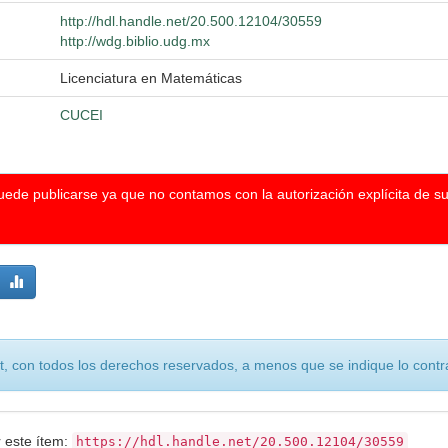
http://hdl.handle.net/20.500.12104/30559
http://wdg.biblio.udg.mx
Licenciatura en Matemáticas
CUCEI
puede publicarse ya que no contamos con la autorización explícita de s
, con todos los derechos reservados, a menos que se indique lo contra
r este ítem:
https://hdl.handle.net/20.500.12104/30559