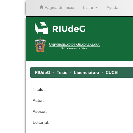
Página de inicio
Listar
Ayuda
Skip
navigation
RIUdeG
Tesis
Licenciatura
CUCEI
Título:
Autor:
Asesor:
Editorial: