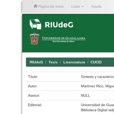
Página de inicio
Listar
Ayuda
Skip
navigation
RIUdeG
Tesis
Licenciatura
CUCEI
Título:
Síntesis y caracteri
Autor:
Martínez Rico, Migu
Asesor:
NULL
Editorial:
Universidad de Guad
Biblioteca Digital wdg