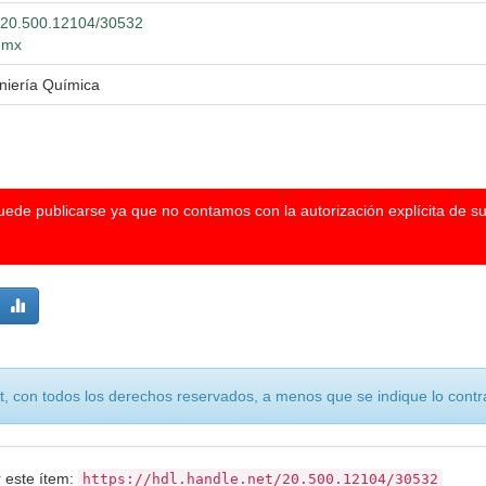
et/20.500.12104/30532
g.mx
eniería Química
puede publicarse ya que no contamos con la autorización explícita de s
, con todos los derechos reservados, a menos que se indique lo contra
r este ítem:
https://hdl.handle.net/20.500.12104/30532