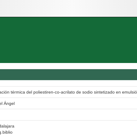
zación térmica del poliestiren-co-acrilato de sodio sintetizado en emuls
el Ángel
alajara
.biblio