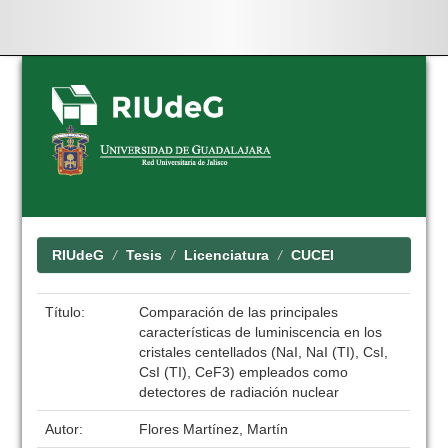
Skip
navigation
RIUdeG
Tesis
Licenciatura
CUCEI
Título:
Comparación de las principales
características de luminiscencia en los
cristales centellados (NaI, NaI (TI), CsI,
CsI (TI), CeF3) empleados como
detectores de radiación nuclear
Autor:
Flores Martínez, Martín