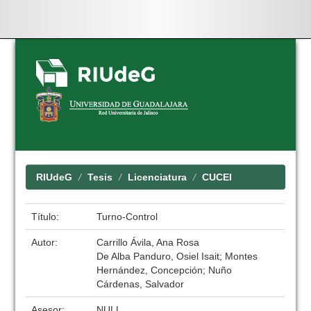
Skip
navigation
RIUdeG
Tesis
Licenciatura
CUCEI
Título:
Turno-Control
Autor:
Carrillo Ávila, Ana Rosa
De Alba Panduro, Osiel Isait; Montes
Hernández, Concepción; Nuño
Cárdenas, Salvador
Asesor:
NULL