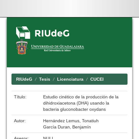
Skip
navigation
RIUdeG
Tesis
Licenciatura
CUCEI
Título:
Estudio cinético de la producción de la
dihidroxiacetona (DHA) usando la
bacteria gluconobacter oxydans
Autor:
Hernández Lemus, Tonatiuh
García Duran, Benjamín
Asesor:
NULL