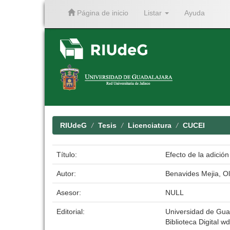
Página de inicio
Listar
Ayuda
Skip
navigation
RIUdeG
Tesis
Licenciatura
CUCEI
Título:
Efecto de la adició
Autor:
Benavides Mejia, O
Asesor:
NULL
Editorial:
Universidad de Gua
Biblioteca Digital wd