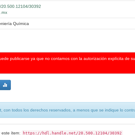
et/20.500.12104/30392
g.mx
eniería Química
puede publicarse ya que no contamos con la autorización explícita de s
, con todos los derechos reservados, a menos que se indique lo contra
r este ítem:
https://hdl.handle.net/20.500.12104/30392