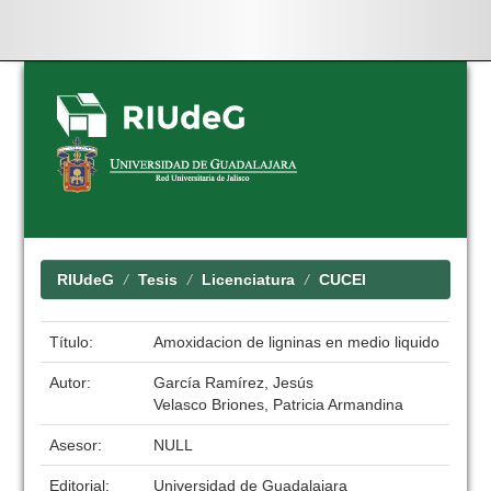
Skip
navigation
RIUdeG
Tesis
Licenciatura
CUCEI
Título:
Amoxidacion de ligninas en medio liquido
Autor:
García Ramírez, Jesús
Velasco Briones, Patricia Armandina
Asesor:
NULL
Editorial:
Universidad de Guadalajara