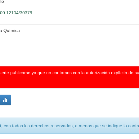
lio
.500.12104/30379
ía Química
puede publicarse ya que no contamos con la autorización explícita de s
, con todos los derechos reservados, a menos que se indique lo contra