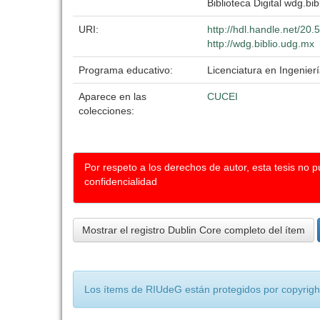
Biblioteca Digital wdg.bib
URI:
http://hdl.handle.net/20
http://wdg.biblio.udg.mx
Programa educativo:
Licenciatura en Ingenier
Aparece en las
CUCEI
colecciones:
Por respeto a los derechos de autor, esta tesis no 
confidencialidad
Mostrar el registro Dublin Core completo del ítem
Los ítems de RIUdeG están protegidos por copyright