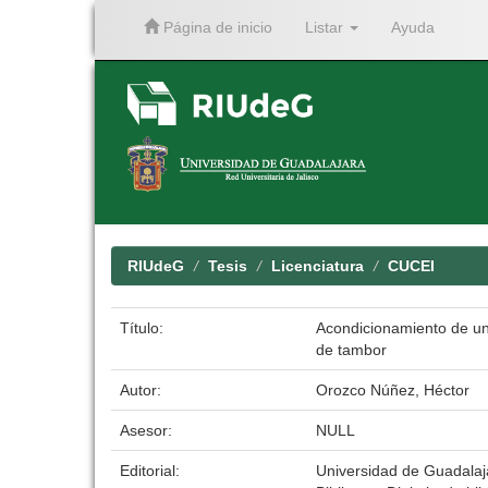
Página de inicio
Listar
Ayuda
Skip
navigation
RIUdeG
Tesis
Licenciatura
CUCEI
Título:
Acondicionamiento de un 
de tambor
Autor:
Orozco Núñez, Héctor
Asesor:
NULL
Editorial:
Universidad de Guadalaj