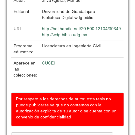
Autor:
Silva Aguilar, Manuel
Editorial:
Universidad de Guadalajara
Biblioteca Digital wdg.biblio
URI:
http://hdl.handle.net/20.500.12104/30349
http://wdg.biblio.udg.mx
Programa
Licenciatura en Ingeniería Civil
educativo:
Aparece en
CUCEI
las
colecciones:
Por respeto a los derechos de autor, esta tesis no
puede publicarse ya que no contamos con la
autorización explícita de su autor o se cuenta con un
convenio de confidencialidad