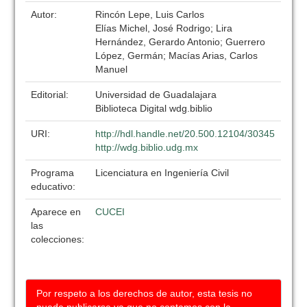
Autor:
Rincón Lepe, Luis Carlos
Elías Michel, José Rodrigo; Lira
Hernández, Gerardo Antonio; Guerrero
López, Germán; Macías Arias, Carlos
Manuel
Editorial:
Universidad de Guadalajara
Biblioteca Digital wdg.biblio
URI:
http://hdl.handle.net/20.500.12104/30345
http://wdg.biblio.udg.mx
Programa
Licenciatura en Ingeniería Civil
educativo:
Aparece en
CUCEI
las
colecciones:
Por respeto a los derechos de autor, esta tesis no