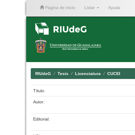
Página de inicio
Listar
Ayuda
Skip
navigation
RIUdeG
Tesis
Licenciatura
CUCEI
Título:
Autor:
Editorial: