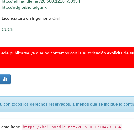
http://hdl.handle.net/20.500.12104/30334
http://wdg.biblio.udg.mx
Licenciatura en Ingeniería Civil
CUCEI
puede publicarse ya que no contamos con la autorización explícita de s
, con todos los derechos reservados, a menos que se indique lo contra
r este ítem:
https://hdl.handle.net/20.500.12104/30334