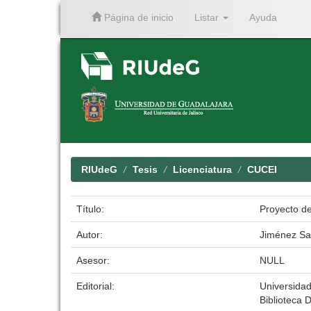
Página de inicio
Listar
Ayuda
Skip
navigation
RIUdeG
Tesis
Licenciatura
CUCEI
Título:
Proyecto de
Autor:
Jiménez Sa
Asesor:
NULL
Editorial:
Universida
Biblioteca D