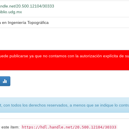
handle.net/20.500.12104/30333
biblio.udg.mx
a en Ingeniería Topográfica
puede publicarse ya que no contamos con la autorización explícita de s
, con todos los derechos reservados, a menos que se indique lo contra
r este ítem:
https://hdl.handle.net/20.500.12104/30333