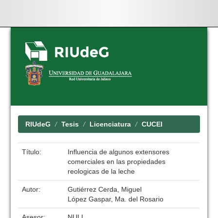
Skip
navigation
RIUdeG
Tesis
Licenciatura
CUCEI
Título:
Influencia de algunos extensores
comerciales en las propiedades
reologicas de la leche
Autor:
Gutiérrez Cerda, Miguel
López Gaspar, Ma. del Rosario
Asesor:
NULL