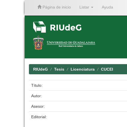
Página de inicio
Listar
Ayuda
Skip
navigation
RIUdeG
Tesis
Licenciatura
CUCEI
Título:
Autor:
Asesor:
Editorial: