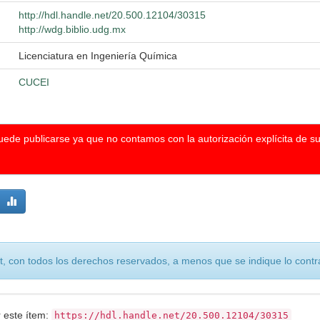
http://hdl.handle.net/20.500.12104/30315
http://wdg.biblio.udg.mx
Licenciatura en Ingeniería Química
CUCEI
puede publicarse ya que no contamos con la autorización explícita de s
, con todos los derechos reservados, a menos que se indique lo contra
r este ítem:
https://hdl.handle.net/20.500.12104/30315