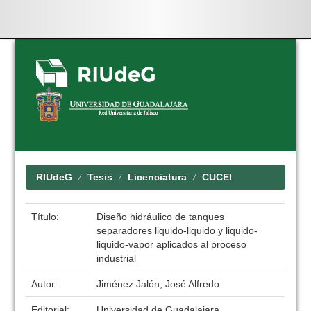
Skip
navigation
RIUdeG
Tesis
Licenciatura
CUCEI
Título:
Diseño hidráulico de tanques
separadores liquido-liquido y liquido-
liquido-vapor aplicados al proceso
industrial
Autor:
Jiménez Jalón, José Alfredo
Editorial:
Universidad de Guadalajara