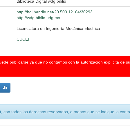
Biblioteca Digital wdg.biblio
http://hdl.handle.net/20.500.12104/30293
http://wdg.biblio.udg.mx
Licenciatura en Ingeniería Mecánica Eléctrica
CUCEI
puede publicarse ya que no contamos con la autorización explícita de s
, con todos los derechos reservados, a menos que se indique lo contra