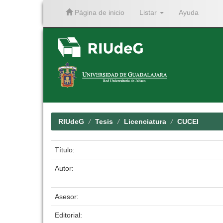
Página de inicio
Listar
Ayuda
Skip
navigation
RIUdeG
Tesis
Licenciatura
CUCEI
Título:
Autor:
Asesor:
Editorial: