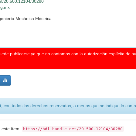
net/20.500.12104/30280
udg.mx
geniería Mecánica Eléctrica
puede publicarse ya que no contamos con la autorización explícita de s
, con todos los derechos reservados, a menos que se indique lo contra
r este ítem:
https://hdl.handle.net/20.500.12104/30280