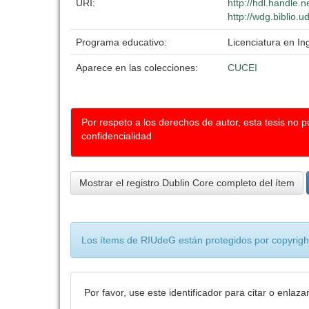
URI:
http://hdl.handle.
http://wdg.biblio.
Programa educativo:
Licenciatura en In
Aparece en las colecciones:
CUCEI
Por respeto a los derechos de autor, esta tesis no 
confidencialidad
Mostrar el registro Dublin Core completo del ítem
Los ítems de RIUdeG están protegidos por copyright
Por favor, use este identificador para citar o enlaza