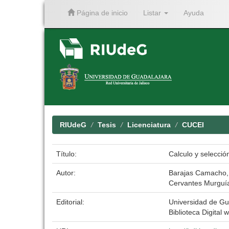
Página de inicio
Listar
Ayuda
Skip
navigation
RIUdeG
Tesis
Licenciatura
CUCEI
Título:
Calculo y selecci
Autor:
Barajas Camacho,
Cervantes Murguía
Editorial:
Universidad de Gu
Biblioteca Digital w