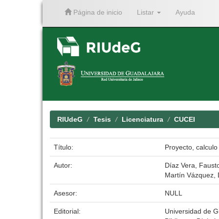
Página de inicio
Listar
Ayuda
Skip
navigation
RIUdeG
Tesis
Licenciatura
CUCEI
Título:
Proyecto, calculo
Autor:
Díaz Vera, Faust
Martín Vázquez, 
Asesor:
NULL
Editorial:
Universidad de G