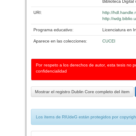
Biblioteca Digital
URI:
http://hdl.handl
http://wdg.biblio
Programa educativo:
Licenciatura en I
Aparece en las colecciones:
CUCEI
Por respeto a los derechos de autor, esta tesis no 
confidencialidad
Mostrar el registro Dublin Core completo del ítem
Los ítems de RIUdeG están protegidos por copyright