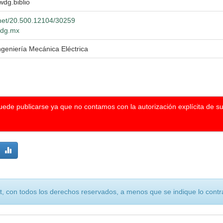
 wdg.biblio
e.net/20.500.12104/30259
.udg.mx
ngeniería Mecánica Eléctrica
puede publicarse ya que no contamos con la autorización explícita de s
, con todos los derechos reservados, a menos que se indique lo contra