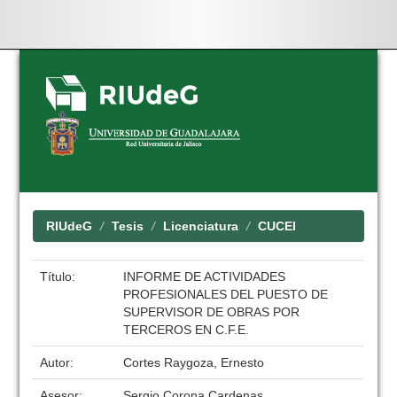
Skip
navigation
RIUdeG
Tesis
Licenciatura
CUCEI
Título:
INFORME DE ACTIVIDADES
PROFESIONALES DEL PUESTO DE
SUPERVISOR DE OBRAS POR
TERCEROS EN C.F.E.
Autor:
Cortes Raygoza, Ernesto
Asesor:
Sergio Corona Cardenas