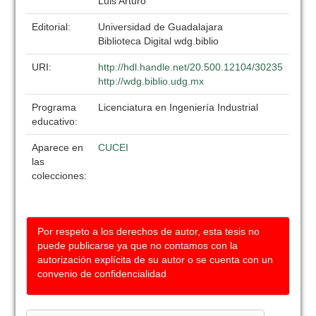
Luis Arturo
Editorial:
Universidad de Guadalajara
Biblioteca Digital wdg.biblio
URI:
http://hdl.handle.net/20.500.12104/30235
http://wdg.biblio.udg.mx
Programa
Licenciatura en Ingeniería Industrial
educativo:
Aparece en
CUCEI
las
colecciones:
Por respeto a los derechos de autor, esta tesis no
puede publicarse ya que no contamos con la
autorización explícita de su autor o se cuenta con un
convenio de confidencialidad