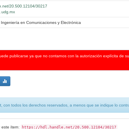
dle.net/20.500.12104/30217
io.udg.mx
n Ingeniería en Comunicaciones y Electrónica
puede publicarse ya que no contamos con la autorización explícita de s
, con todos los derechos reservados, a menos que se indique lo contra
r este ítem:
https://hdl.handle.net/20.500.12104/30217