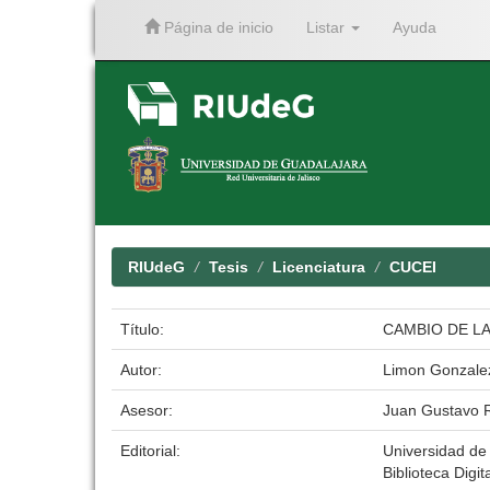
Página de inicio
Listar
Ayuda
Skip
navigation
RIUdeG
Tesis
Licenciatura
CUCEI
Título:
CAMBIO DE LA
Autor:
Limon Gonzale
Asesor:
Juan Gustavo R
Editorial:
Universidad de
Biblioteca Digit