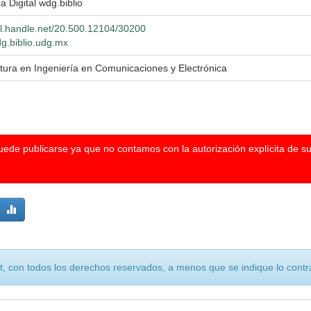
ca Digital wdg.biblio
hdl.handle.net/20.500.12104/30200
dg.biblio.udg.mx
atura en Ingeniería en Comunicaciones y Electrónica
puede publicarse ya que no contamos con la autorización explícita de s
, con todos los derechos reservados, a menos que se indique lo contra