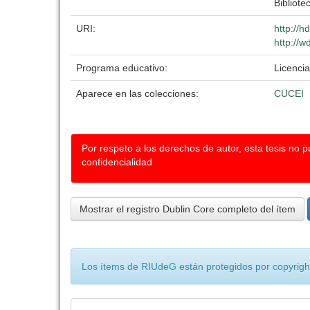
Bibliote
URI:
http://
http://w
Programa educativo:
Licenci
Aparece en las colecciones:
CUCEI
Por respeto a los derechos de autor, esta tesis no 
confidencialidad
Mostrar el registro Dublin Core completo del ítem
Los ítems de RIUdeG están protegidos por copyright