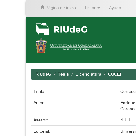
Página de inicio
Listar
Ayuda
Skip
navigation
RIUdeG
Tesis
Licenciatura
CUCEI
Título:
Correcci
Autor:
Enríque
Coronad
Asesor:
NULL
Editorial:
Univers