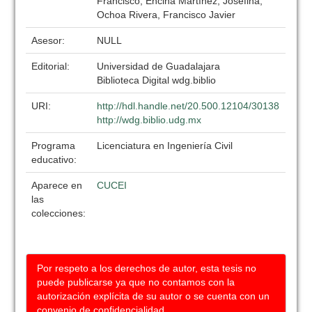
Francisco; Encina Martínez, Josefina;
Ochoa Rivera, Francisco Javier
Asesor:
NULL
Editorial:
Universidad de Guadalajara
Biblioteca Digital wdg.biblio
URI:
http://hdl.handle.net/20.500.12104/30138
http://wdg.biblio.udg.mx
Programa
Licenciatura en Ingeniería Civil
educativo:
Aparece en
CUCEI
las
colecciones:
Por respeto a los derechos de autor, esta tesis no
puede publicarse ya que no contamos con la
autorización explícita de su autor o se cuenta con un
convenio de confidencialidad