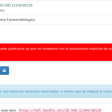
t/20.500.12104/30128
.mx
mica Farmacobiologica
puede publicarse ya que no contamos con la autorización explícita de s
, con todos los derechos reservados, a menos que se indique lo contra
r este ítem:
https://hdl.handle.net/20.500.12104/30128