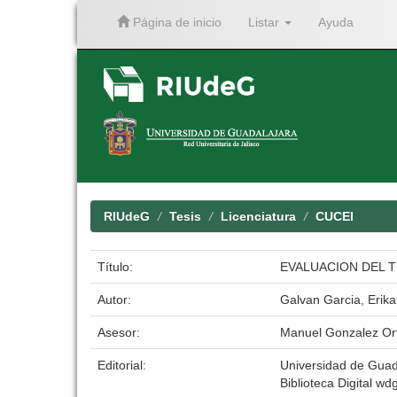
Página de inicio
Listar
Ayuda
Skip
navigation
RIUdeG
Tesis
Licenciatura
CUCEI
Título:
EVALUACION DEL T
Autor:
Galvan Garcia, Erika
Asesor:
Manuel Gonzalez Ort
Editorial:
Universidad de Guad
Biblioteca Digital wdg