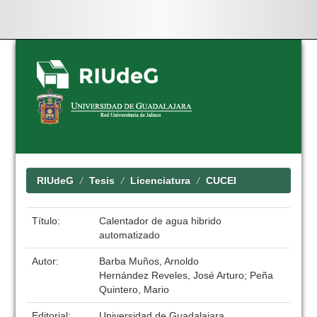
Skip
navigation
RIUdeG
Tesis
Licenciatura
CUCEI
Título:
Calentador de agua hibrido
automatizado
Autor:
Barba Muños, Arnoldo
Hernández Reveles, José Arturo; Peña
Quintero, Mario
Editorial:
Universidad de Guadalajara