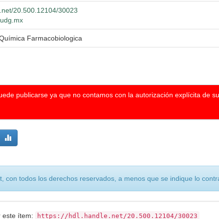
le.net/20.500.12104/30023
o.udg.mx
 Química Farmacobiologica
puede publicarse ya que no contamos con la autorización explícita de s
, con todos los derechos reservados, a menos que se indique lo contra
r este ítem:
https://hdl.handle.net/20.500.12104/30023