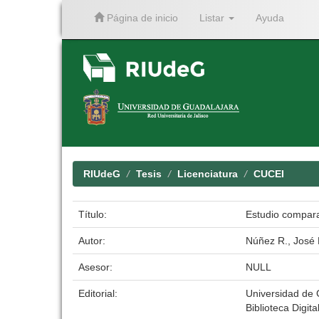
Página de inicio
Listar
Ayuda
Skip
navigation
RIUdeG
Tesis
Licenciatura
CUCEI
Título:
Estudio comparat
Autor:
Núñez R., José 
Asesor:
NULL
Editorial:
Universidad de 
Biblioteca Digita