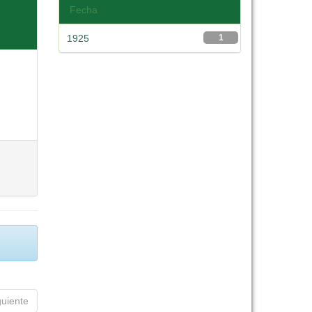
Fecha
1925
1
guiente