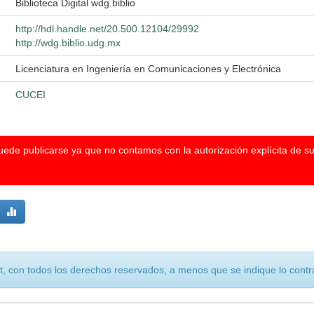
Biblioteca Digital wdg.biblio
http://hdl.handle.net/20.500.12104/29992
http://wdg.biblio.udg.mx
Licenciatura en Ingeniería en Comunicaciones y Electrónica
CUCEI
puede publicarse ya que no contamos con la autorización explícita de s
, con todos los derechos reservados, a menos que se indique lo contra