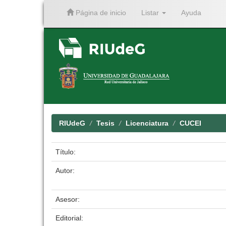
Página de inicio
Listar
Ayuda
Skip
navigation
RIUdeG
Tesis
Licenciatura
CUCEI
Título:
Autor:
Asesor:
Editorial: