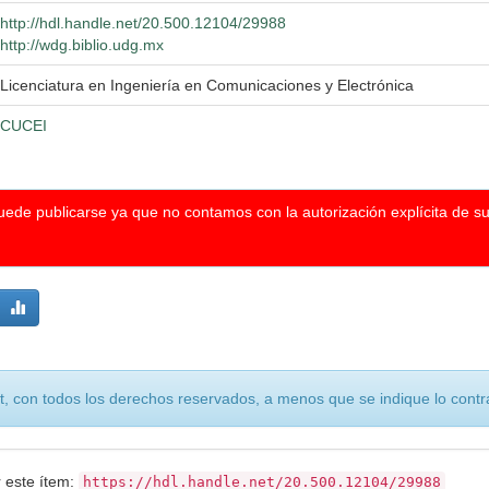
http://hdl.handle.net/20.500.12104/29988
http://wdg.biblio.udg.mx
Licenciatura en Ingeniería en Comunicaciones y Electrónica
CUCEI
puede publicarse ya que no contamos con la autorización explícita de s
, con todos los derechos reservados, a menos que se indique lo contra
r este ítem:
https://hdl.handle.net/20.500.12104/29988