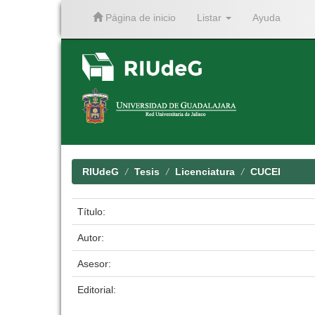
Página de inicio
Listar
Ayuda
Skip
navigation
RIUdeG
Tesis
Licenciatura
CUCEI
Título:
Autor:
Asesor:
Editorial: