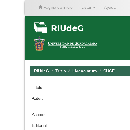
Página de inicio
Listar
Ayuda
Skip
navigation
RIUdeG
Tesis
Licenciatura
CUCEI
Título:
Autor:
Asesor:
Editorial: