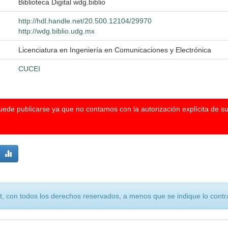
Biblioteca Digital wdg.biblio
http://hdl.handle.net/20.500.12104/29970
http://wdg.biblio.udg.mx
Licenciatura en Ingeniería en Comunicaciones y Electrónica
CUCEI
puede publicarse ya que no contamos con la autorización explícita de s
, con todos los derechos reservados, a menos que se indique lo contra