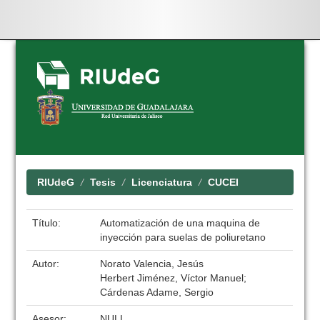
Skip
navigation
RIUdeG
Tesis
Licenciatura
CUCEI
Título:
Automatización de una maquina de
inyección para suelas de poliuretano
Autor:
Norato Valencia, Jesús
Herbert Jiménez, Víctor Manuel;
Cárdenas Adame, Sergio
Asesor:
NULL