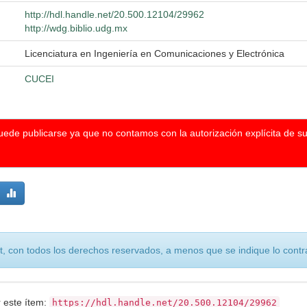
http://hdl.handle.net/20.500.12104/29962
http://wdg.biblio.udg.mx
Licenciatura en Ingeniería en Comunicaciones y Electrónica
CUCEI
puede publicarse ya que no contamos con la autorización explícita de s
, con todos los derechos reservados, a menos que se indique lo contra
r este ítem:
https://hdl.handle.net/20.500.12104/29962