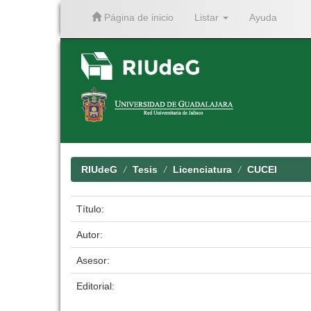
Página de inicio
Listar
Ayuda
Skip
navigation
RIUdeG
Tesis
Licenciatura
CUCEI
Título:
Autor:
Asesor:
Editorial: