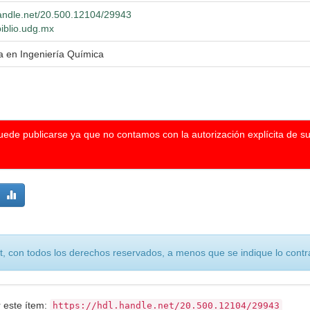
.handle.net/20.500.12104/29943
biblio.udg.mx
a en Ingeniería Química
puede publicarse ya que no contamos con la autorización explícita de s
, con todos los derechos reservados, a menos que se indique lo contra
r este ítem:
https://hdl.handle.net/20.500.12104/29943