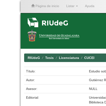
Página de inicio
Listar
Ayuda
Skip
navigation
RIUdeG
Tesis
Licenciatura
CUCEI
Título:
Estudio sob
Autor:
Gutiérrez R
Asesor:
NULL
Editorial:
Universida
Biblioteca D