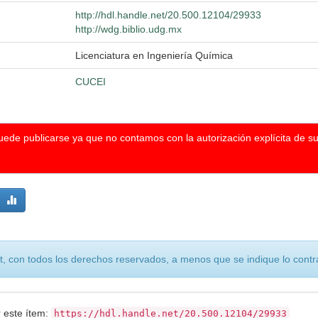
http://hdl.handle.net/20.500.12104/29933
http://wdg.biblio.udg.mx
Licenciatura en Ingeniería Química
CUCEI
puede publicarse ya que no contamos con la autorización explícita de s
, con todos los derechos reservados, a menos que se indique lo contra
r este ítem:
https://hdl.handle.net/20.500.12104/29933