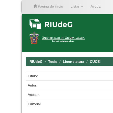
Página de inicio
Listar
Ayuda
Skip
navigation
RIUdeG
Tesis
Licenciatura
CUCEI
Título:
Autor:
Asesor:
Editorial: