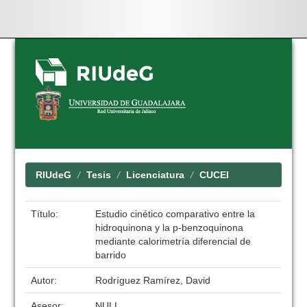
Skip
navigation
RIUdeG
Tesis
Licenciatura
CUCEI
Título:
Estudio cinético comparativo entre la
hidroquinona y la p-benzoquinona
mediante calorimetría diferencial de
barrido
Autor:
Rodríguez Ramírez, David
Asesor:
NULL