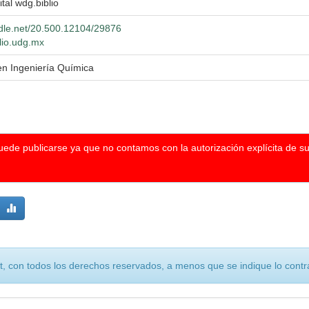
ital wdg.biblio
ndle.net/20.500.12104/29876
blio.udg.mx
en Ingeniería Química
puede publicarse ya que no contamos con la autorización explícita de s
, con todos los derechos reservados, a menos que se indique lo contra