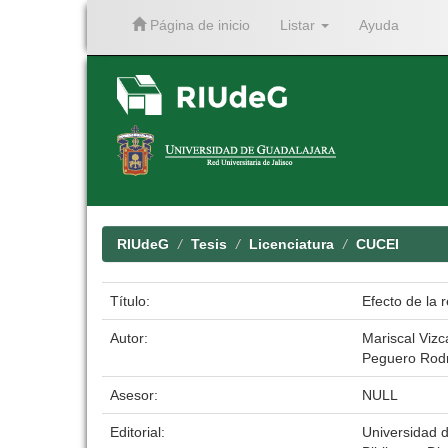
Página de inicio
Listar
Ayuda
Skip
navigation
RIUdeG
Tesis
Licenciatura
CUCEI
Título:
Efecto de la 
Autor:
Mariscal Vizca
Peguero Rodr
Asesor:
NULL
Editorial:
Universidad 