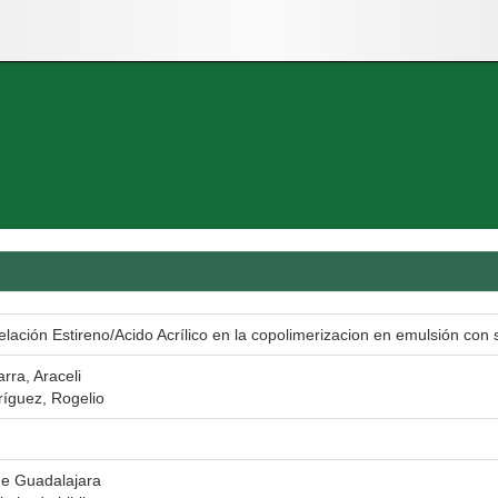
relación Estireno/Acido Acrílico en la copolimerizacion en emulsión con 
rra, Araceli
íguez, Rogelio
de Guadalajara