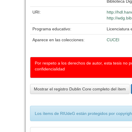
Biblioteca Dig
URI:
http://hdl.ha
http://wdg.bi
Programa educativo:
Licenciatura 
Aparece en las colecciones:
CUCEI
Por respeto a los derechos de autor, esta tesis no 
confidencialidad
Mostrar el registro Dublin Core completo del ítem
Los ítems de RIUdeG están protegidos por copyright