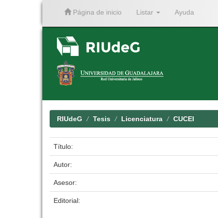
Página de inicio
Listar
Ayuda
Skip
navigation
RIUdeG
Tesis
Licenciatura
CUCEI
Título:
Autor:
Asesor:
Editorial: