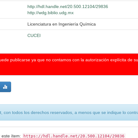
http://hdl.handle.net/20.500.12104/29836
http://wdg.biblio.udg.mx
Licenciatura en Ingeniería Química
CUCEI
puede publicarse ya que no contamos con la autorización explícita de s
, con todos los derechos reservados, a menos que se indique lo contra
r este ítem:
https://hdl.handle.net/20.500.12104/29836