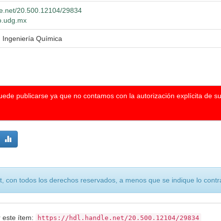
dle.net/20.500.12104/29834
io.udg.mx
n Ingeniería Química
puede publicarse ya que no contamos con la autorización explícita de s
, con todos los derechos reservados, a menos que se indique lo contra
r este ítem:
https://hdl.handle.net/20.500.12104/29834