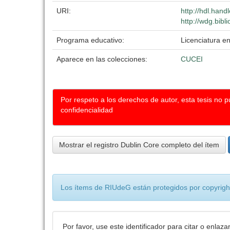
URI:
http://hdl.han
http://wdg.bibl
Programa educativo:
Licenciatura e
Aparece en las colecciones:
CUCEI
Por respeto a los derechos de autor, esta tesis no 
confidencialidad
Mostrar el registro Dublin Core completo del ítem
Los ítems de RIUdeG están protegidos por copyright
Por favor, use este identificador para citar o enlaza