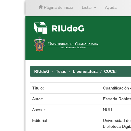
Página de inicio
Listar
Ayuda
Skip
navigation
RIUdeG
Tesis
Licenciatura
CUCEI
Título:
Cuantificación 
Autor:
Estrada Roble
Asesor:
NULL
Editorial:
Universidad de
Biblioteca Digit