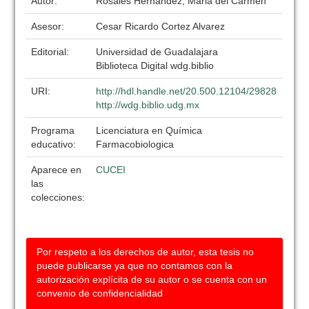
Autor:
Rosales Hernandez, Maria del Carmen
Asesor:
Cesar Ricardo Cortez Alvarez
Editorial:
Universidad de Guadalajara
Biblioteca Digital wdg.biblio
URI:
http://hdl.handle.net/20.500.12104/29828
http://wdg.biblio.udg.mx
Programa
Licenciatura en Química
educativo:
Farmacobiologica
Aparece en
CUCEI
las
colecciones:
Por respeto a los derechos de autor, esta tesis no
puede publicarse ya que no contamos con la
autorización explícita de su autor o se cuenta con un
convenio de confidencialidad