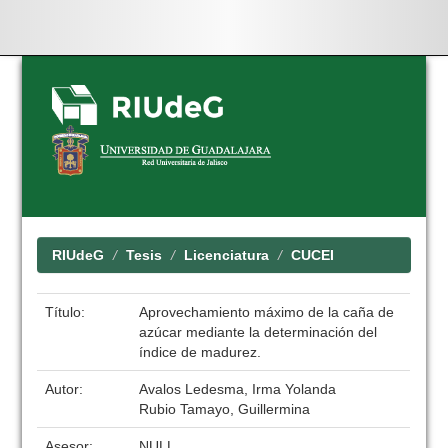
Skip
navigation
RIUdeG
Tesis
Licenciatura
CUCEI
Título:
Aprovechamiento máximo de la caña de
azúcar mediante la determinación del
índice de madurez.
Autor:
Avalos Ledesma, Irma Yolanda
Rubio Tamayo, Guillermina
Asesor:
NULL