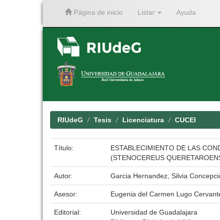
Página de inicio
Listar
Ayuda
Skip
navigation
RIUdeG
Tesis
Licenciatura
CUCEI
Título:
ESTABLECIMIENTO DE LAS COND
(STENOCEREUS QUERETAROENSI
Autor:
Garcia Hernandez, Silvia Concepci
Asesor:
Eugenia del Carmen Lugo Cervant
Editorial:
Universidad de Guadalajara