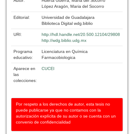
Autor:
Huerta Guerra, Maria del Socorro
López Aragón, Maria del Socorro
Editorial:
Universidad de Guadalajara
Biblioteca Digital wdg.biblio
URI:
http://hdl.handle.net/20.500.12104/29808
http://wdg.biblio.udg.mx
Programa
Licenciatura en Química
educativo:
Farmacobiologica
Aparece en
CUCEI
las
colecciones:
Por respeto a los derechos de autor, esta tesis no
puede publicarse ya que no contamos con la
autorización explícita de su autor o se cuenta con un
convenio de confidencialidad