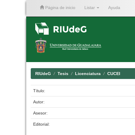
Página de inicio
Listar
Ayuda
Skip
navigation
RIUdeG
Tesis
Licenciatura
CUCEI
Título:
Autor:
Asesor:
Editorial: