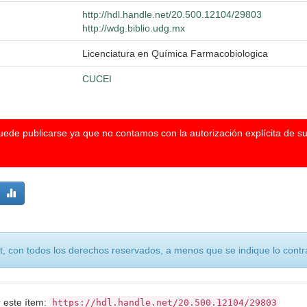
http://hdl.handle.net/20.500.12104/29803
http://wdg.biblio.udg.mx
Licenciatura en Química Farmacobiologica
CUCEI
puede publicarse ya que no contamos con la autorización explícita de s
, con todos los derechos reservados, a menos que se indique lo contra
r este ítem:
https://hdl.handle.net/20.500.12104/29803