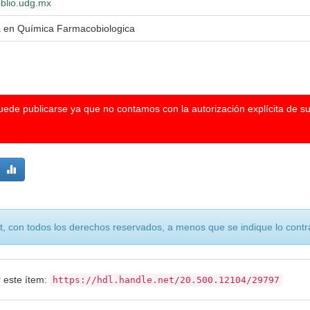
iblio.udg.mx
a en Química Farmacobiologica
puede publicarse ya que no contamos con la autorización explícita de s
, con todos los derechos reservados, a menos que se indique lo contra
r este ítem:
https://hdl.handle.net/20.500.12104/29797