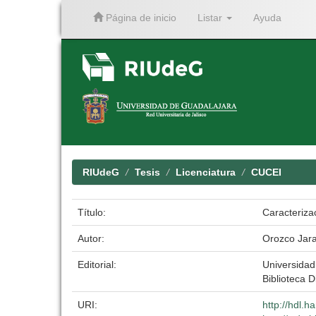
Página de inicio
Listar
Ayuda
Skip
navigation
RIUdeG
Tesis
Licenciatura
CUCEI
Título:
Caracteriza
Autor:
Orozco Jara
Editorial:
Universidad
Biblioteca D
URI:
http://hdl.