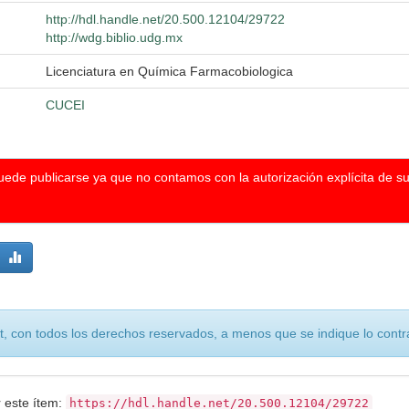
http://hdl.handle.net/20.500.12104/29722
http://wdg.biblio.udg.mx
Licenciatura en Química Farmacobiologica
CUCEI
puede publicarse ya que no contamos con la autorización explícita de s
, con todos los derechos reservados, a menos que se indique lo contra
r este ítem:
https://hdl.handle.net/20.500.12104/29722