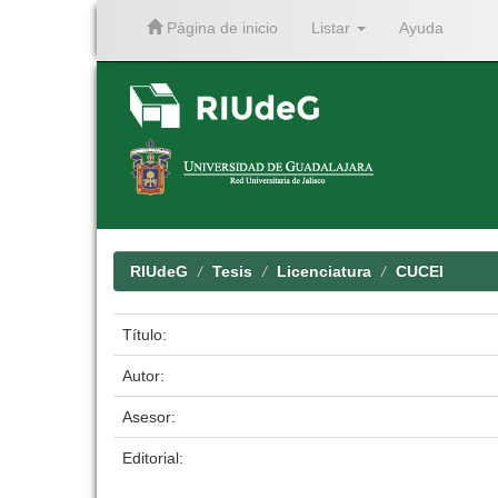
Página de inicio
Listar
Ayuda
Skip
navigation
RIUdeG
Tesis
Licenciatura
CUCEI
Título:
Autor:
Asesor:
Editorial: