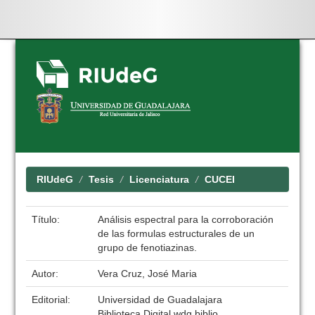
Skip
navigation
RIUdeG
Tesis
Licenciatura
CUCEI
Título:
Análisis espectral para la corroboración
de las formulas estructurales de un
grupo de fenotiazinas.
Autor:
Vera Cruz, José Maria
Editorial:
Universidad de Guadalajara
Biblioteca Digital wdg.biblio