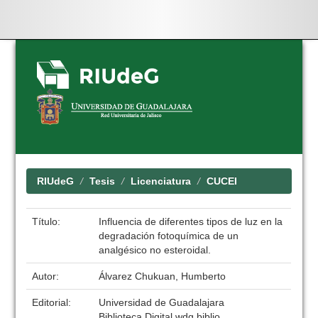
Skip
navigation
RIUdeG
Tesis
Licenciatura
CUCEI
Título:
Influencia de diferentes tipos de luz en la
degradación fotoquímica de un
analgésico no esteroidal.
Autor:
Álvarez Chukuan, Humberto
Editorial:
Universidad de Guadalajara
Biblioteca Digital wdg.biblio