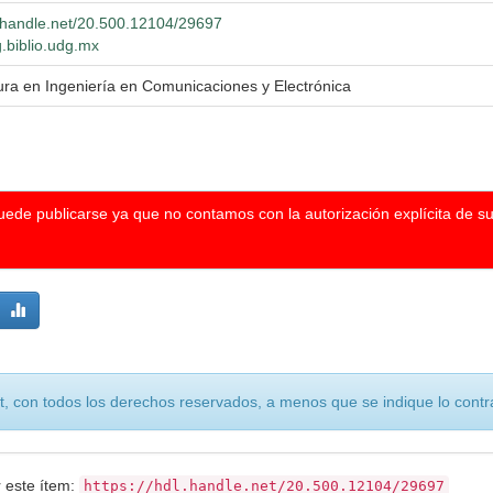
l.handle.net/20.500.12104/29697
g.biblio.udg.mx
ura en Ingeniería en Comunicaciones y Electrónica
puede publicarse ya que no contamos con la autorización explícita de s
, con todos los derechos reservados, a menos que se indique lo contra
r este ítem:
https://hdl.handle.net/20.500.12104/29697