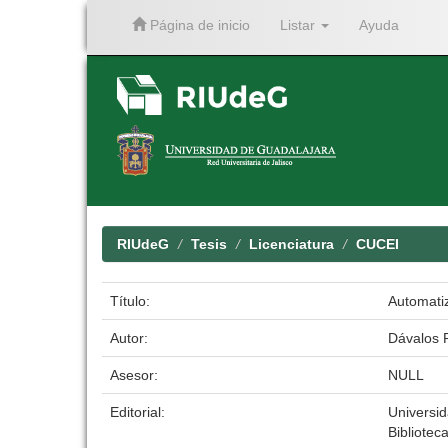
Página de inicio
Listar
Ayuda
Skip
navigation
RIUdeG
Tesis
Licenciatura
CUCEI
Título:
Automatiz
Autor:
Dávalos 
Asesor:
NULL
Editorial:
Universi
Biblioteca