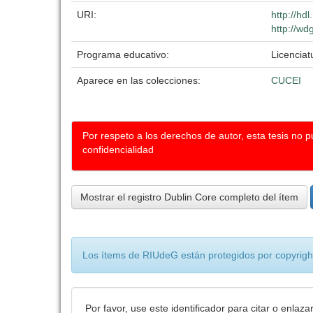
URI:
http://hd
http://wd
Programa educativo:
Licenciat
Aparece en las colecciones:
CUCEI
Por respeto a los derechos de autor, esta tesis no 
confidencialidad
Mostrar el registro Dublin Core completo del ítem
Los ítems de RIUdeG están protegidos por copyright
Por favor, use este identificador para citar o enlaza