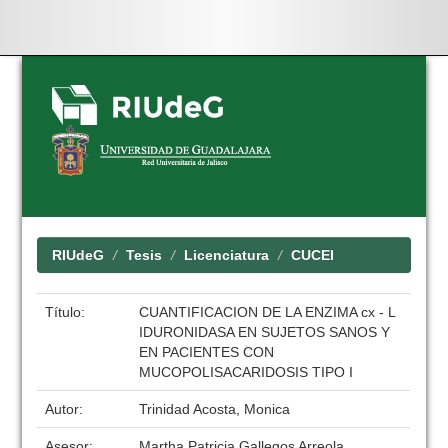
Skip
navigation
RIUdeG
Tesis
Licenciatura
CUCEI
Título:
CUANTIFICACION DE LA ENZIMA cx - L
IDURONIDASA EN SUJETOS SANOS Y
EN PACIENTES CON
MUCOPOLISACARIDOSIS TIPO I
Autor:
Trinidad Acosta, Monica
Asesor:
Martha Patricia Gallegos Arreola