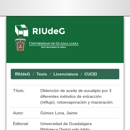
Skip
navigation
RIUdeG
Tesis
Licenciatura
CUCEI
Título:
Obtención de aceite de eucalipto por 3
diferentes métodos de extracción
(reflujo), rotoevaporación y maceración.
Autor:
Gómez Luna, Jaime
Editorial:
Universidad de Guadalajara
Biblioteca Digital wdg.biblio